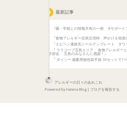
最新記事
『園・学校との情報共有の一例 #サポート
『食物アレルギー症状出現時 声かけ＆他覚
『エピペン連絡先シールテンプレート ダウ
『 ララコープ五島エリア 食物アレルギー
学習会 五島のみなさんに感謝！』
『 ダイソー 備蓄用個包装手袋 30セットで11
アレルギーの日々のあれこれ
Powered by
Hatena Blog
|
ブログを報告する