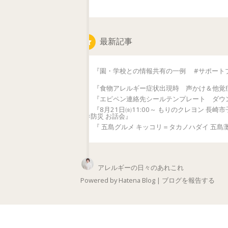
最新記事
『園・学校との情報共有の一例 #サポート
『食物アレルギー症状出現時 声かけ＆他覚
『エピペン連絡先シールテンプレート ダウ
『8月21日㈮11:00～ もりのクレヨン 長
×防災 お話会』
『 五島グルメ キッコリ＝タカノハダイ 五島
アレルギーの日々のあれこれ
Powered by
Hatena Blog
|
ブログを報告する