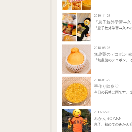
2019-11-28
『息子校外学習→久
『息子校外学習→久々の
2018-03-08
無農薬のデコポン 
『無農薬のデコポン』 
2018-01-22
手作り陳皮♡
今日の長崎は雨です。 
2017-12-03
みかんBOY♪♪
息子、初めてのみかん狩