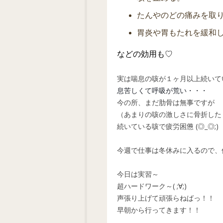
たんやのどの痛みを取
胃炎や胃もたれを緩和
などの効用も♡
実は喘息の咳が１ヶ月以上続いて
息苦しくて呼吸が荒い・・・
今の所、まだ肋骨は無事ですが
（あまりの咳の激しさに骨折したりヒ
続いている咳で疲労困憊 (◎_◎;)
今週で仕事は冬休みに入るので、
今日は実習～
超ハードワーク～( ;∀;)
声張り上げて頑張らねばっ！！
早朝から行ってきます！！