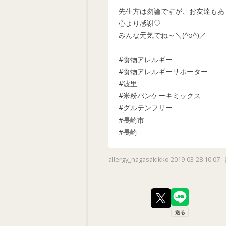
先生方は勿論ですが、お友達もあ
心より感謝♡
みんな元気でね～＼(^o^)／
#食物アレルギー
#食物アレルギーサポーター
#
波里
#
米粉
パンケーキミックス
#
グルテン
フリー
#
長崎市
#長崎
allergy_nagasakikko
2019-03-28 10:07