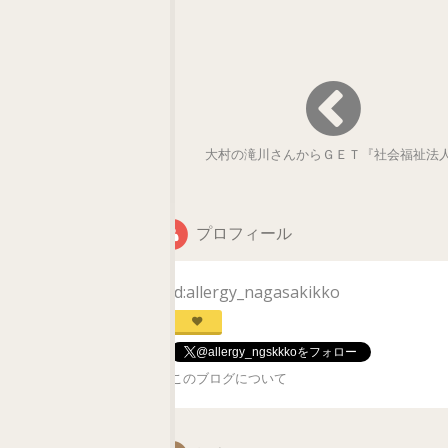
大村の滝川さんからＧＥＴ『社会福祉法
プロフィール
id:allergy_nagasakikko
@allergy_ngskkkoをフォロー
このブログについて