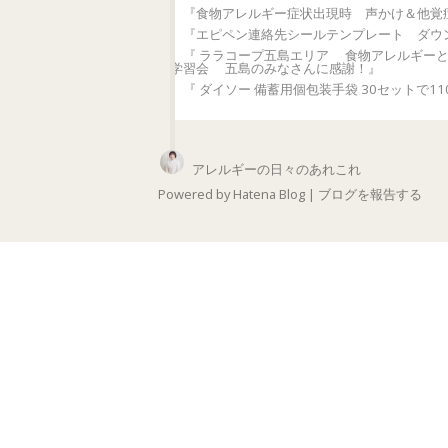
『食物アレルギー症状出現時 声かけ＆他覚
『エピペン連絡先シールテンプレート ダウ
『 ララコープ五島エリア 食物アレルギー
学習会 五島のみなさんに感謝！』
『 ダイソー 備蓄用個包装手袋 30セットで11
アレルギーの日々のあれこれ
Powered by
Hatena Blog
|
ブログを報告する